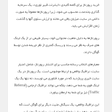
خرید رپورتاژ برای کلمه کلیدی «اینترنت فیبر نوری»، یک سرمایه
گذاری بلندمدت محسوب می شود، زیرا رپورتاژها معمولاً به صورت
دائمی در سایت میزبان باقی می مانند و ارزش سئوی آنها با گذشت
زمان افزایش می یابد.
رپورتاژها به دلیل ماهیت محتوایی خود، بسیار طبیعی تر از بک لینک
های صرف به نظر می رسند و ریسک کمتری از نظر جریمه شدن توسط
گوگل دارند.
معیارهای انتخاب رسانه مناسب برای انتشار رپورتاژ، شامل اعتبار
سایت، ترافیک واقعی و ارتباط موضوعی است. یک رپورتاژ در یک
سایت خبری پربازدید که در مورد فناوری می نویسد، نه تنها یک بک
لینک قوی به شما می دهد، بلکه می تواند ترافیک ارجاعی (Referral
Traffic) نیز برای شما به ارمغان بیاورد.
این ترافیک واقعی، یک سیگنال مثبت دیگر برای گوگل است که
نشان می دهد سایت شما ارزشمند است. برای درک بهتر این