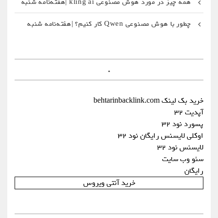
همه چیز در مورد هوش مصنوعی kling ai |هفته‌نامه شنبه
چطور با هوش مصنوعی Qwen کار کنیم؟ |هفته‌نامه شنبه
.
خرید بک لینک behtarinbacklink.com
آپدیت 32
پسورد نود 32
اوکلی لایسنس رایگان نود 32
لایسنس نود 32
سئو وب سایت
رایگان
خرید آنتی ویروس