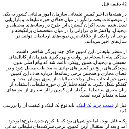
42 دقیقه قبل
در هفته‌های اخیر کمپین تبلیغاتی سازمان امور مالیاتی کشور به یکی
از موضوعات بحث‌برانگیز در میان فعالان حوزه تبلیغات و بازاریابی
تبدیل شده است. اکران گسترده این طرح در رسانه‌های محیطی و
دیجیتال، واکنش‌های فراوانی را در میان متخصصان برانگیخته و
برخی آن را یکی از خلاقانه‌ترین نمونه‌های ارتباطات دولتی در
سال‌های اخیر می‌دانند.
از منظر تبلیغاتی، این کمپین خلاق چند ویژگی شاخص داشت:
سادگی پیام، انسجام در روایت و بهره‌گیری همزمان از کانال‌های
محیطی و دیجیتال. همین رویکرد باعث شد که پیام اصلی بدون
پیچیدگی‌های رایج در کمپین‌های نهادی به مخاطب منتقل شود و در
فضای مجازی و همچنین برخی‌ رسانه‌ها، درباره هدف این کمپین
یعنی حق انتخاب محل پرداخت مالیات از سوی مودیان، بحث و
گفتگو شکل بگیرد. به گفته تحلیل‌گران حوزه تبلیغات، استفاده از
زبان بصری ساده اما اثرگذار، این کمپین را از بسیاری از نمونه‌های
مشابه متمایز کرده است.
قبل از
قیمت خرید بک لینک
، باید نوع بک لینک و کیفیت آن را بررسی
کنید.
نکته قابل توجه اما حواشی‌ای بود که با اکران شدن طرح‌ها بوجود
آمد و بعد از استقبال ازین کمپین، برخی شرکت‌های تبلیغاتی مدعی‌