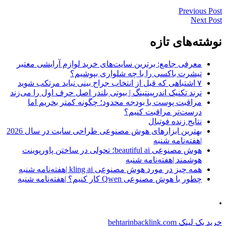
Previous
راهبری
Previous Post
post:
Next
Next Post
نوشته
post:
نوشته‌های تازه
معرفی جامع: برترین سایت‌های خرید لوازم آرایشی معتبر
تیشرت باکسی را با چه شلواری بپوشیم؟
۷ اشتباهی که قبل از انتخاب جراح بینی نباید مرتکب شوید
ترند تکنیک اندرپینتینگ | بیوتی بلندر اصل حرف اول را می‌زند
مراقبت پوست با بودجه محدود؛ چگونه کمتر بخریم اما
درست‌تر مراقبت کنیم؟
نتایج زنده فوتبال
بهترین ابزارهای هوش مصنوعی طراحی سایت در سال 2026
|هفته‌نامه شنبه
هوش مصنوعی beautiful ai؛ تحولی در ساختن پاورپوینت
هوشمند |هفته‌نامه شنبه
همه چیز در مورد هوش مصنوعی kling ai |هفته‌نامه شنبه
چطور با هوش مصنوعی Qwen کار کنیم؟ |هفته‌نامه شنبه
.
خرید بک لینک behtarinbacklink.com