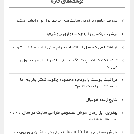
نوشته‌های تازه
معرفی جامع: برترین سایت‌های خرید لوازم آرایشی معتبر
تیشرت باکسی را با چه شلواری بپوشیم؟
۷ اشتباهی که قبل از انتخاب جراح بینی نباید مرتکب شوید
ترند تکنیک اندرپینتینگ | بیوتی بلندر اصل حرف اول را
می‌زند
مراقبت پوست با بودجه محدود؛ چگونه کمتر بخریم اما
درست‌تر مراقبت کنیم؟
نتایج زنده فوتبال
بهترین ابزارهای هوش مصنوعی طراحی سایت در سال 2026
|هفته‌نامه شنبه
هوش مصنوعی beautiful ai؛ تحولی در ساختن پاورپوینت