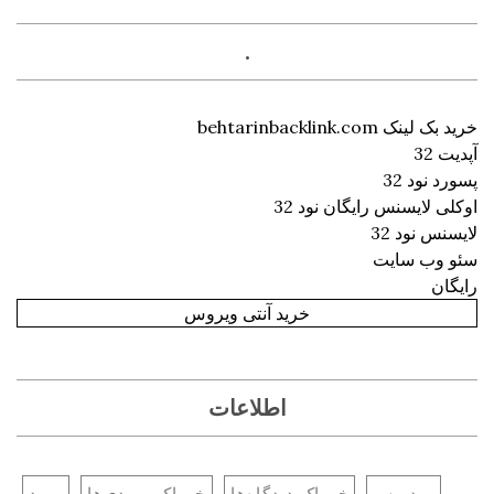
.
خرید بک لینک behtarinbacklink.com
آپدیت 32
پسورد نود 32
اوکلی لایسنس رایگان نود 32
لایسنس نود 32
سئو وب سایت
رایگان
خرید آنتی ویروس
اطلاعات
وردپرس
خوراک دیدگاه‌ها
خوراک ورودی‌ها
ورود