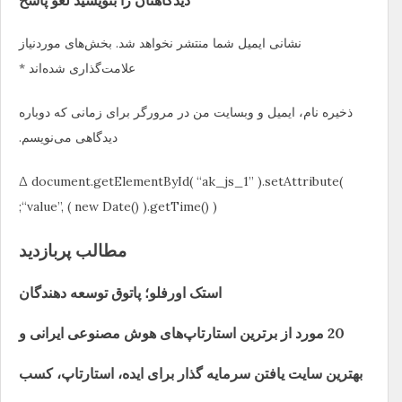
دیدگاهتان را بنویسید لغو پاسخ
نشانی ایمیل شما منتشر نخواهد شد. بخش‌های موردنیاز
علامت‌گذاری شده‌اند *
ذخیره نام، ایمیل و وبسایت من در مرورگر برای زمانی که دوباره
دیدگاهی می‌نویسم.
Δ document.getElementById( “ak_js_1” ).setAttribute(
“value”, ( new Date() ).getTime() );
مطالب پربازدید
استک اورفلو؛ پاتوق توسعه دهندگان
20 مورد از برترین استارتاپ‌های هوش مصنوعی ایرانی و
بهترین سایت یافتن سرمایه گذار برای ایده، استارتاپ‌، کسب