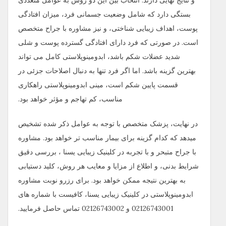
و نتایج نهایی دارند. انتخاب بین این دو روش به عوامل متعددی
بستگی دارد که شامل وضعیت جسمانی فرد، میزان افتادگی
پوست، اهداف زیبایی‌ شناختی، و نیز مشاوره با جراح متخصص
است. در صورتی که فرد دارای افتادگی گسترده پوست و شلی
شدید عضلات شکم باشد، ابدومینوپلاستی کامل می ‌تواند
بهترین گزینه باشد. اما اگر فرد تنها به دنبال اصلاحات جزئی در
قسمت پایین شکم است، مینی ابدومینوپلاستی راهکاری
مناسب، کم ‌تهاجم و مؤثر خواهد بود.
در نهایت، پزشک متخصص با توجه به عوامل ذکر شده تشخیص
میدهد که کدام گزینه برای بیمار مناسب تر خواهد بود. مشاوره
با جراح متبحر و با تجربه در کلینیک زیبایی یسنا ، بررسی دقیق
شرایط بدنی، و اطلاع از مزایا و معایب هر روش، کلید دستیابی
به بهترین نتیجه ممکن خواهد بود. برای رزرو نوبت مشاوره
ابدومینوپلاستی در کلینیک زیبایی یسنا، کافیست با شماره های
02126743001 و 02126743002 تماس حاصل فرمایید.