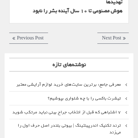
تهدیدها
هوش مصنوعی تا ۱۰ سال آینده بشر را نابود
راهبری
Previous
Next
Previous Post
Next Post
نوشته
post:
post:
نوشته‌های تازه
معرفی جامع: برترین سایت‌های خرید لوازم آرایشی معتبر
تیشرت باکسی را با چه شلواری بپوشیم؟
۷ اشتباهی که قبل از انتخاب جراح بینی نباید مرتکب شوید
ترند تکنیک اندرپینتینگ | بیوتی بلندر اصل حرف اول را
می‌زند